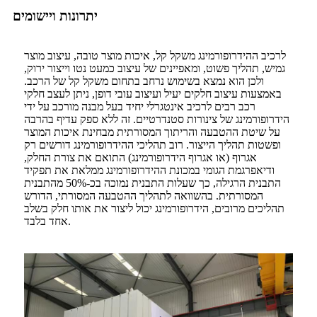
יתרונות ויישומים
לרכיב ההידרופורמינג משקל קל, איכות מוצר טובה, עיצוב מוצר
גמיש, תהליך פשוט, ומאפיינים של עיצוב כמעט נטו וייצור ירוק,
ולכן הוא נמצא בשימוש נרחב בתחום משקל קל של הרכב.
באמצעות עיצוב חלקים יעיל ועיצוב עובי דופן, ניתן לעצב חלקי
רכב רבים לרכיב אינטגרלי יחיד בעל מבנה מורכב על ידי
הידרופורמינג של צינורות סטנדרטיים. זה ללא ספק עדיף בהרבה
על שיטת ההטבעה והריתוך המסורתית מבחינת איכות המוצר
ופשטות תהליך הייצור. רוב תהליכי ההידרופורמינג דורשים רק
אגרוף (או אגרוף הידרופורמינג) התואם את צורת החלק,
ודיאפרגמת הגומי במכונת ההידרופורמינג ממלאת את תפקיד
התבנית הרגילה, כך שעלות התבנית נמוכה בכ-50% מהתבנית
המסורתית. בהשוואה לתהליך ההטבעה המסורתי, הדורש
תהליכים מרובים, הידרופורמינג יכול ליצור את אותו חלק בשלב
אחד בלבד.