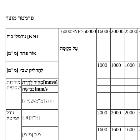
פרמטר מוצר
16000>NF>50000
16000
20000
25000
כוח [KNI
נורמלי
עַל
בַּקָשָׁה
אוֹר
פתח [מ"מ]
1000
1000
1000
לְהַחלִיק
שבץ [מ"מ]
/s]
mm
[
מָהִיר
לָרֶדֶת
מהירות
שקופית
/s
mm
[
כְּבִישָׁה
חזרה [מ"מ/שנייה]
2000
2000
2000
גודל
LR[מ"מ]
המיטה
1600
1600
1600
פ.ב.[מ"מ]