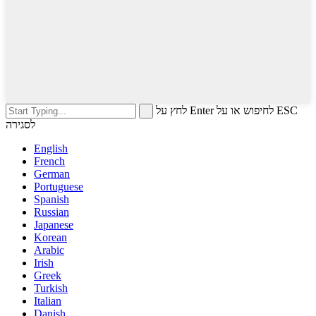
לחץ על Enter לחיפוש או על ESC
לסגירה
English
French
German
Portuguese
Spanish
Russian
Japanese
Korean
Arabic
Irish
Greek
Turkish
Italian
Danish