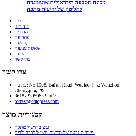
מכונת הטבעה הידראולית אוטומטית
לחלוטין של יריעות מתכת
בַּיִת
אודותינו
מוצרים
פתרונות
חֲדָשׁוֹת
שאלות נפוצות
שֵׁרוּת
צרו קשר
צרו קשר
כתובת: No.1008, Bai'an Road, Wuqiao, מחוז Wanzhou,
Chongqing, סין
טלפון: 8618223059633
forrest@cqjdpress.com
קטגוריית מוצר
עיצוב חישול מתכת
עיצוב הטבעה של מכשירי חשמל לרכב ולבית