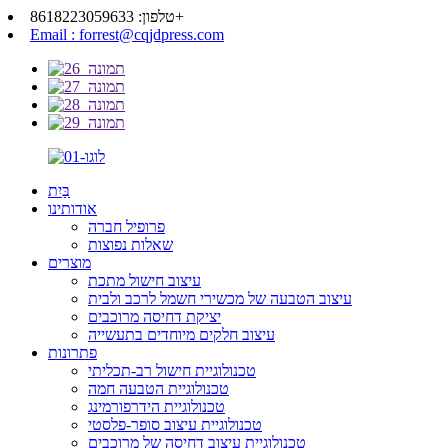
טלפון: 8618223059633+
Email : forrest@cqjdpress.com
בַּיִת
אודותינו
פרופיל חברה
שאלות נפוצות
מוצרים
עיצוב חישול מתכת
עיצוב הטבעה של מכשירי חשמל לרכב ולבית
יציקת דחיסה מרוכבים
עיצוב חלקים מיוחדים בתעשייה
פתרונות
טכנולוגיית חישול רב-תכליתי
טכנולוגיית הטבעה חמה
טכנולוגיית הידרפורמינג
טכנולוגיית עיצוב סופר-פלסטי
טכנולוגיית עיצוב דחיסה של מרוכבים