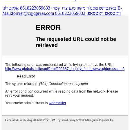
E-
באינטרנט
מסנג'ר מקוון
מַגָע
צרו קשר: 8618223059633
אֶלֶקטרוֹנִי
וואטסאפ
וואטסאפ: 8618223059633
Mail:forrest@cqjdpress.com